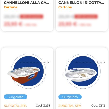
CANNELLONI ALLA CARNE 3kg
CANNELLONI RICOTTA E SPINACI 3kg
Cartone
Cartone
29,91 €
29,91 €
20% di sconto
20% di sconto
23,93 €
23,93 €
+ 10% IVA
+ 10% IVA
Surgelato
Surgelato
SURGITAL SPA
Cod. Z238
SURGITAL SPA
Cod. Z313