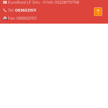
Eurofood LF Srlu - P.IVA: 05228170758
Tel:
0836521511
Fax: 0836521511
Email:
servizioclienti@eurofoodservice.it
Via Bruxelles, 30 - Z.I. Soleto, Lecce, Italia
Informazioni
Chi siamo
Parità di genere
Termini e condizioni
Informativa sulla privacy