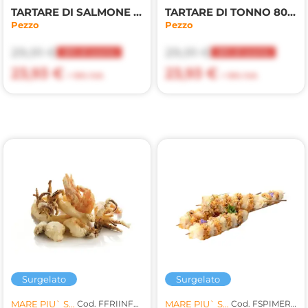
TARTARE DI SALMONE 80gr(MP)
TARTARE DI TONNO 80gr(MP)
Pezzo
Pezzo
29,91 €
29,91 €
20% di sconto
20% di sconto
23,93 €
23,93 €
+ 10% IVA
+ 10% IVA
Surgelato
Surgelato
MARE PIU` SRL
Cod. FFRIINF002
MARE PIU` SRL
Cod. FSPIMER006