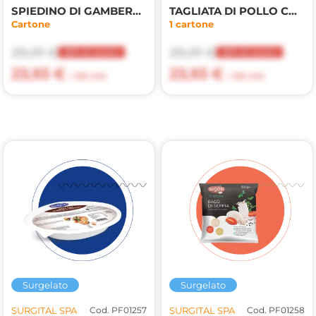
SPIEDINO DI GAMBERO ARGENTINO GRAT.
TAGLIATA DI POLLO CON ORZO/VERDURE
Cartone
1 cartone
29,91 €
29,91 €
20% di sconto
20% di sconto
23,93 €
23,93 €
+ 10% IVA
+ 10% IVA
Surgelato
Surgelato
SURGITAL SPA
Cod. PF01257
SURGITAL SPA
Cod. PF01258