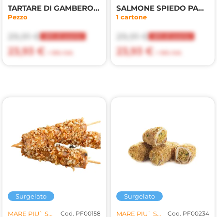
TARTARE DI GAMBERO ROSSO 50gr(MP)
SALMONE SPIEDO PANKO/ERBE AROM. 28pzX70gr(MP)
Pezzo
1 cartone
29,91 €
29,91 €
20% di sconto
20% di sconto
23,93 €
23,93 €
+ 10% IVA
+ 10% IVA
Surgelato
Surgelato
MARE PIU` SRL
Cod. PF00158
MARE PIU` SRL
Cod. PF00234