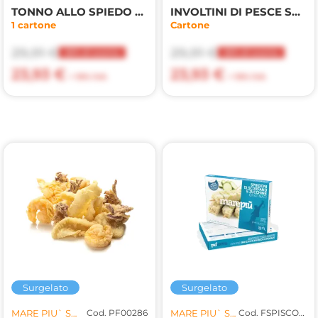
TONNO ALLO SPIEDO PANKO ALLA MEDIT.28pzX70gr(MP)
INVOLTINI DI PESCE SPADA GRATINATI 70gr 2kg(MP)
1 cartone
Cartone
29,91 €
29,91 €
20% di sconto
20% di sconto
23,93 €
23,93 €
+ 10% IVA
+ 10% IVA
Surgelato
Surgelato
MARE PIU` SRL
Cod. PF00286
MARE PIU` SRL
Cod. FSPISCO003