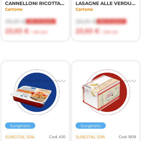
CANNELLONI RICOTTA E SPINACI 2kg
LASAGNE ALLE VERDURE 2,5kg
Cartone
Cartone
29,91 €
29,91 €
20% di sconto
20% di sconto
23,93 €
23,93 €
+ 10% IVA
+ 10% IVA
Surgelato
Surgelato
SURGITAL SPA
Cod. A10
SURGITAL SPA
Cod. B09