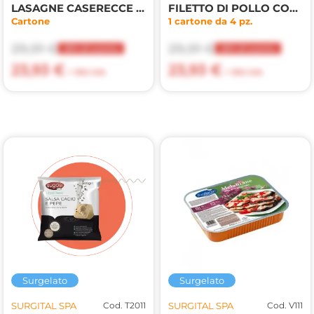
LASAGNE CASERECCE 2,5kg
FILETTO DI POLLO CON FUNGHI E PATATE 300g
Cartone
1 cartone da 4 pz.
29,91 €
29,91 €
20% di sconto
20% di sconto
23,93 €
23,93 €
+ 10% IVA
+ 10% IVA
Surgelato
Surgelato
SURGITAL SPA
Cod. T2011
SURGITAL SPA
Cod. V111