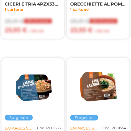
CICERI E TRIA 4PZX330GR(LF)
ORECCHIETTE AL POMODORO 4PZX330GR(LF)
1 cartone
1 cartone
29,91 €
29,91 €
20% di sconto
20% di sconto
23,93 €
23,93 €
+ 10% IVA
+ 10% IVA
Surgelato
Surgelato
LAFARGES S.R.L.
Cod. PF01553
LAFARGES S.R.L.
Cod. PF01554