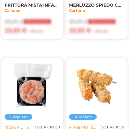
FRITTURA MISTA INFARINATA CALAMARI/GAMBERI 3kg(MP)
MERLUZZO SPIEDO CON PANKO/POM/OLIVE 30pz(MP)
Cartone
Cartone
29,91 €
29,91 €
20% di sconto
20% di sconto
23,93 €
23,93 €
+ 10% IVA
+ 10% IVA
Surgelato
Surgelato
MARE PIU` SRL
Cod. PF00030
MARE PIU` SRL
Cod. PF00157