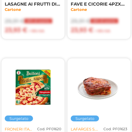
LASAGNE AI FRUTTI DI MARE 4PZX330GR(LF)
FAVE E CICORIE 4PZX330GR(LF)
Cartone
Cartone
29,91 €
29,91 €
20% di sconto
20% di sconto
23,93 €
23,93 €
+ 10% IVA
+ 10% IVA
Surgelato
Surgelato
FRONERI ITALY S.R.L.
Cod. PF01620
LAFARGES S.R.L.
Cod. PF01623