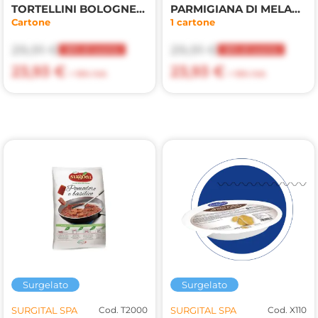
TORTELLINI BOLOGNESI PANNA/PROSCIUTTO
PARMIGIANA DI MELANZANE LAGGIU' 3PZX1,5KG(VA)
Cartone
1 cartone
29,91 €
29,91 €
20% di sconto
20% di sconto
23,93 €
23,93 €
+ 10% IVA
+ 10% IVA
Surgelato
Surgelato
SURGITAL SPA
Cod. T2000
SURGITAL SPA
Cod. X110