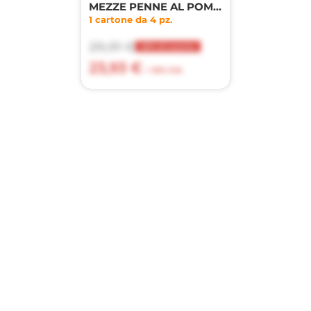
MEZZE PENNE AL POMODORO 350g
1 cartone da 4 pz.
29,91 €
20% di sconto
23,93 €
+ 10% IVA