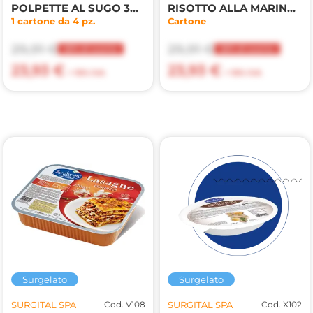
POLPETTE AL SUGO 300g
RISOTTO ALLA MARINARA 300g
1 cartone da 4 pz.
Cartone
29,91 €
29,91 €
20% di sconto
20% di sconto
23,93 €
23,93 €
+ 10% IVA
+ 10% IVA
Surgelato
Surgelato
SURGITAL SPA
Cod. V108
SURGITAL SPA
Cod. X102