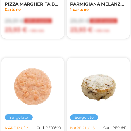
PIZZA MARGHERITA BELLA NAPOLI 6PZX600GR(FR)
PARMIGIANA MELANZANE ALLA SALENTINA 4PZX350GR(LF)
Cartone
1 cartone
29,91 €
29,91 €
20% di sconto
20% di sconto
23,93 €
23,93 €
+ 10% IVA
+ 10% IVA
Surgelato
Surgelato
MARE PIU` SRL
Cod. PF01640
MARE PIU` SRL
Cod. PF01641