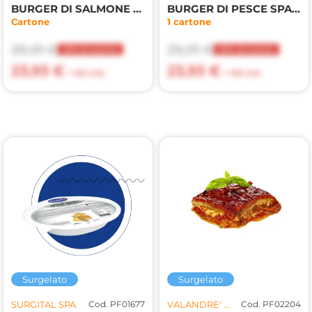
BURGER DI SALMONE 100GR
BURGER DI PESCE SPADA 100GR
Cartone
1 cartone
29,91 €
29,91 €
20% di sconto
20% di sconto
23,93 €
23,93 €
+ 10% IVA
+ 10% IVA
Surgelato
Surgelato
SURGITAL SPA
Cod. PF01677
VALANDRE' FOOD DI FRANCESCA MARCHESE
Cod. PF02204