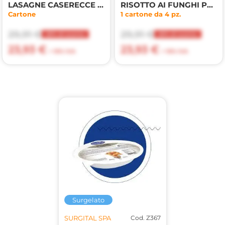
LASAGNE CASERECCE 330g
RISOTTO AI FUNGHI PORCINI 300g
Cartone
1 cartone da 4 pz.
29,91 €
29,91 €
20% di sconto
20% di sconto
23,93 €
23,93 €
+ 10% IVA
+ 10% IVA
Surgelato
SURGITAL SPA
Cod. Z367