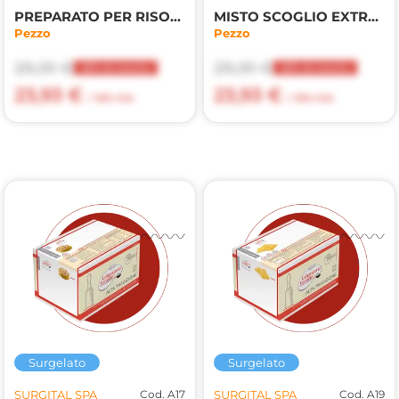
PREPARATO PER RISOTTO 800gr
MISTO SCOGLIO EXTRA 800gr
Pezzo
Pezzo
29,91 €
29,91 €
20% di sconto
20% di sconto
23,93 €
23,93 €
+ 10% IVA
+ 10% IVA
Surgelato
Surgelato
SURGITAL SPA
Cod. A17
SURGITAL SPA
Cod. A19