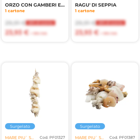
ORZO CON GAMBERI E VERDURE
RAGU' DI SEPPIA
1 cartone
1 cartone
29,91 €
29,91 €
20% di sconto
20% di sconto
23,93 €
23,93 €
+ 10% IVA
+ 10% IVA
Surgelato
Surgelato
MARE PIU` SRL
Cod. PF01327
MARE PIU` SRL
Cod. PF01387