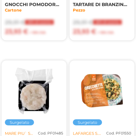
GNOCCHI POMODORO/MOZZARELLA
TARTARE DI BRANZINO 80GR
Cartone
Pezzo
29,91 €
29,91 €
20% di sconto
20% di sconto
23,93 €
23,93 €
+ 10% IVA
+ 10% IVA
Surgelato
Surgelato
MARE PIU` SRL
Cod. PF01485
LAFARGES S.R.L.
Cod. PF01550