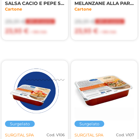
SALSA CACIO E PEPE 500g
MELANZANE ALLA PARMIGIANA 2kg
Cartone
Cartone
29,91 €
29,91 €
20% di sconto
20% di sconto
23,93 €
23,93 €
+ 10% IVA
+ 10% IVA
Surgelato
Surgelato
SURGITAL SPA
Cod. V106
SURGITAL SPA
Cod. V107