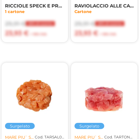
RICCIOLE SPECK E PROVOLA 3kg(SUR)
RAVIOLACCIO ALLE CARNI BRASATE 3kg
1 cartone
Cartone
29,91 €
29,91 €
20% di sconto
20% di sconto
23,93 €
23,93 €
+ 10% IVA
+ 10% IVA
Surgelato
Surgelato
MARE PIU` SRL
Cod. TARSAL001
MARE PIU` SRL
Cod. TARTON001