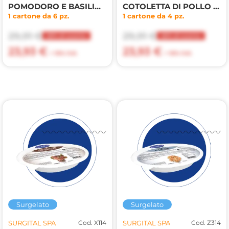
POMODORO E BASILICO
COTOLETTA DI POLLO CON PATATE 300g
1 cartone da 6 pz.
1 cartone da 4 pz.
29,91 €
29,91 €
20% di sconto
20% di sconto
23,93 €
23,93 €
+ 10% IVA
+ 10% IVA
Surgelato
Surgelato
SURGITAL SPA
Cod. X114
SURGITAL SPA
Cod. Z314