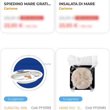
SPIEDINO MARE GRATINATO 3KG
INSALATA DI MARE
Cartone
Cartone
29,91 €
29,91 €
20% di sconto
20% di sconto
23,93 €
23,93 €
+ 10% IVA
+ 10% IVA
Surgelato
Surgelato
SURGITAL SPA
Cod. PF01393
MARE PIU` SRL
Cod. PF01484