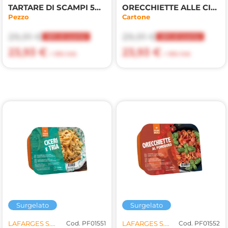
TARTARE DI SCAMPI 50GR
ORECCHIETTE ALLE CIME DI RAPA 4PZX330GR(LF)
Pezzo
Cartone
29,91 €
29,91 €
20% di sconto
20% di sconto
23,93 €
23,93 €
+ 10% IVA
+ 10% IVA
Surgelato
Surgelato
LAFARGES S.R.L.
Cod. PF01551
LAFARGES S.R.L.
Cod. PF01552