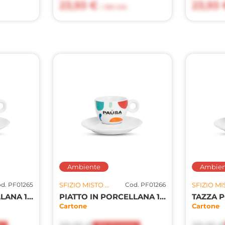
23,93 €
23,93 
+ 10% IVA
Ambiente
Ambien
d. PF01265
SFIZIO MISTO S.R.L.
Cod. PF01266
PIATTO IN PORCELLANA 12,5CM 80CCX12PZ
PIATTO IN PORCELLANA 14,5CM 150CC/190CC
Cartone
Cartone