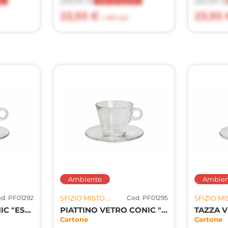
29,91 €
29,91 
to
20% di sconto
23,93 €
23,93 
+ 10% IVA
Ambiente
Ambien
d. PF01292
SFIZIO MISTO S.R.L.
Cod. PF01295
TAZZA VETRO CONIC "ESPRESSO" 80CC 6PZ
PIATTINO VETRO CONIC "CAPPUCCIO" 6PZ
Cartone
Cartone