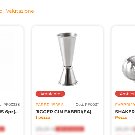
o
Valutazione
Ambiente
Ambien
d. PF00238
FABBRI 1905 SPA U.S.
Cod. PF00311
BICCHIERE COLLINS 6pz(FA)
JIGGER GIN FABBRI(FA)
SHAKER
1 pezzo
Pezzo
29,91 €
29,91 
to
20% di sconto