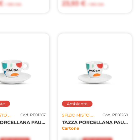
€
23,93 €
+ 10% IVA
+ 10% IVA
te
Ambiente
SFIZIO MISTO S.R.L.
Cod. PF01267
SFIZIO MISTO S.R.L.
Cod. PF01268
TAZZA PORCELLANA PAUSA 150CC 12PZ
TAZZA PORCELLANA PAUSA 80CC 12PZ
Cartone