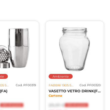
te
Ambiente
FABBRI 1905 SPA U.S.
Cod. PF00319
FABBRI 1905 SPA U.S.
Cod. PF00320
(FA)
VASETTO VETRO DRINK(FA)
Cartone
€
29,91 €
20% di sconto
20% di sconto