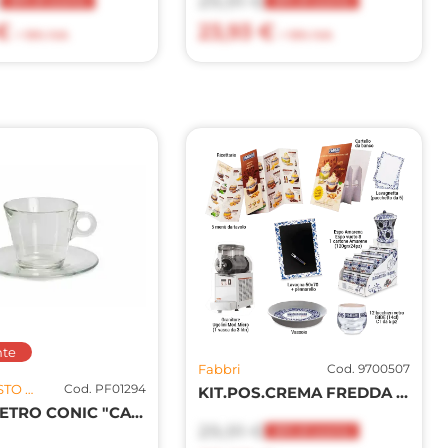
€
29,91 €
20% di sconto
20% di sconto
€
23,93 €
+ 10% IVA
+ 10% IVA
te
Fabbri
Cod. 9700507
SFIZIO MISTO S.R.L.
Cod. PF01294
KIT.POS.CREMA FREDDA CAFFE'
TAZZA VETRO CONIC "CAPPUCCIO" 280CC 6PZ
29,91 €
20% di sconto