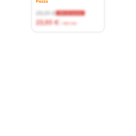
Pezzo
29,91 €
20% di sconto
23,93 €
+ 10% IVA