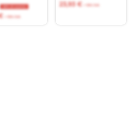
23,93 €
€
+ 10% IVA
20% di sconto
€
+ 10% IVA