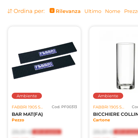
Ordina per:
Rilevanza
Ultimo
Nome
Prezz
Ambiente
Ambiente
FABBRI 1905 SPA U.S.
Cod. PF00313
FABBRI 1905 SPA U.S.
Co
BAR MAT(FA)
Pezzo
Cartone
29,91 €
29,91 €
20% di sconto
20% di scon