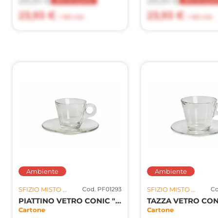
29,91 €
29,91 €
20% di sconto
20% di scon
23,93 €
23,93 €
+ 10% IVA
+ 10% IVA
Ambiente
Ambiente
SFIZIO MISTO S.R.L.
Cod. PF01293
SFIZIO MISTO S.R.L.
Co
PIATTINO VETRO CONIC "ESPRESSO" 6PZ
Cartone
Cartone