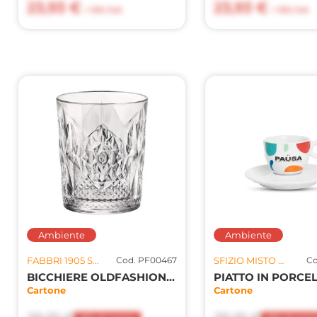
23,93 €
23,93 €
+ 10% IVA
+ 10% IVA
Ambiente
Ambiente
FABBRI 1905 SPA U.S.
Cod. PF00467
SFIZIO MISTO S.R.L.
Co
BICCHIERE OLDFASHION 6PZ
Cartone
Cartone