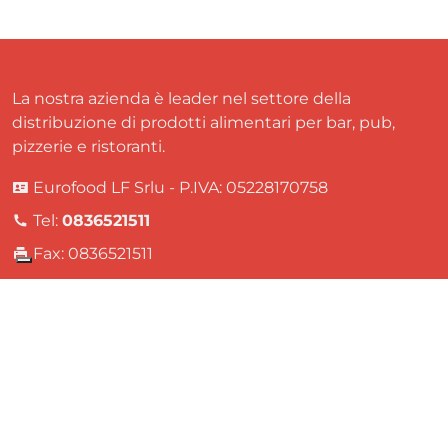
La nostra azienda è leader nel settore della
distribuzione di prodotti alimentari per bar, pub,
pizzerie e ristoranti.
Eurofood LF Srlu - P.IVA: 05228170758
Tel:
0836521511
Fax: 0836521511
Email:
servizioclienti@eurofoodservice.it
Via Bruxelles, 30 - Z.I. Soleto, Lecce, Italia