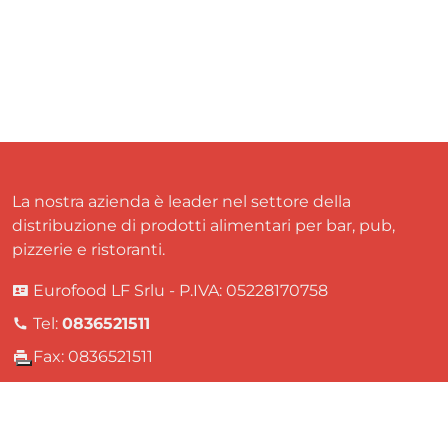
La nostra azienda è leader nel settore della
distribuzione di prodotti alimentari per bar, pub,
pizzerie e ristoranti.
Eurofood LF Srlu - P.IVA: 05228170758
Tel:
0836521511
Fax: 0836521511
Email:
servizioclienti@eurofoodservice.it
Via Bruxelles, 30 - Z.I. Soleto, Lecce, Italia